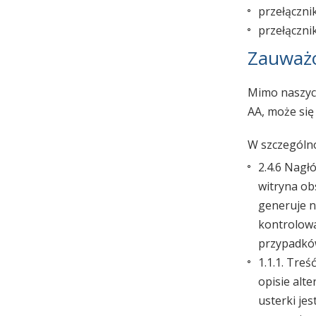
przełączni
przełączni
Zauważ
Mimo naszych
AA, może się
W szczególno
2.4.6 Nagł
witryna ob
generuje n
kontrolowa
przypadkó
1.1.1. Tre
opisie alt
usterki je