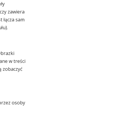
yły
czy zawiera
t łącza sam
łu).
Obrazki
ane w treści
gą zobaczyć
 przez osoby