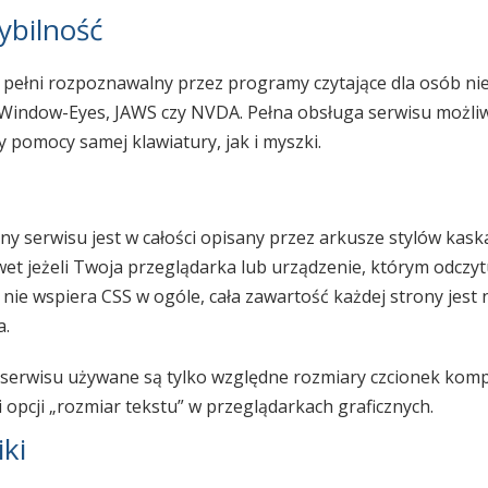
bilność
w pełni rozpoznawalny przez programy czytające dla osób n
. Window-Eyes, JAWS czy NVDA. Pełna obsługa serwisu możliw
 pomocy samej klawiatury, jak i myszki.
zny serwisu jest w całości opisany przez arkusze stylów kas
awet jeżeli Twoja przeglądarka lub urządzenie, którym odczyt
 nie wspiera CSS w ogóle, cała zawartość każdej strony jest 
a.
serwisu używane są tylko względne rozmiary czcionek komp
 opcji „rozmiar tekstu” w przeglądarkach graficznych.
ki