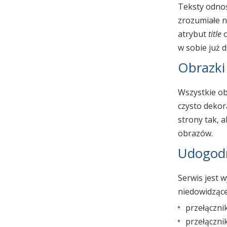
Teksty odnoś
zrozumiałe n
atrybut
title
o
w sobie już d
Obrazki
Wszystkie ob
czysto dekora
strony tak, 
obrazów.
Udogodn
Serwis jest 
niedowidzące
przełączni
przełączni