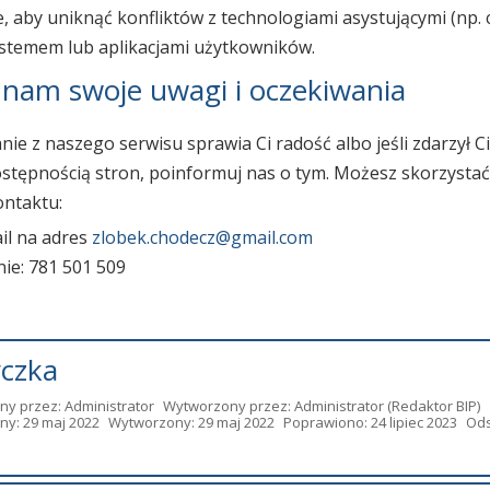
, aby uniknąć konfliktów z technologiami asystującymi (np. 
stemem lub aplikacjami użytkowników.
 nam swoje uwagi i oczekiwania
anie z naszego serwisu sprawia Ci radość albo jeśli zdarzył Ci 
stępnością stron, poinformuj nas o tym. Możesz skorzysta
ntaktu:
ail na adres
zlobek.chodecz@gmail.com
nie: 781 501 509
czka
ny przez:
Administrator
Wytworzony przez:
Administrator
(Redaktor BIP)
ny: 29 maj 2022
Wytworzony: 29 maj 2022
Poprawiono: 24 lipiec 2023
Ods