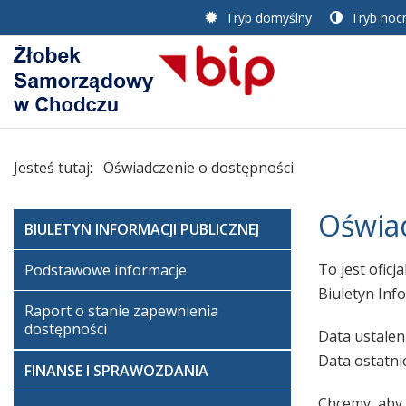
Tryb domyślny
Tryb noc
Jesteś tutaj:
Oświadczenie o dostępności
Oświad
BIULETYN INFORMACJI PUBLICZNEJ
To jest oficj
Podstawowe informacje
Biuletyn Inf
Raport o stanie zapewnienia
dostępności
Data ustalen
Data ostatn
FINANSE I SPRAWOZDANIA
Chcemy, aby k