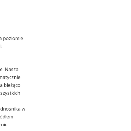
na poziomie
i.
ne. Nasza
omatycznie
a bieżąco
wszystkich
 odnośnika w
ródłem
znie