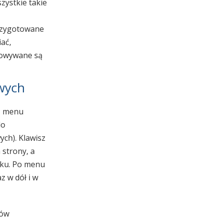
ystkie takie
przygotowane
ać,
towywane są
owych
ć menu
do
ch). Klawisz
strony, a
nku. Po menu
z w dół i w
tów