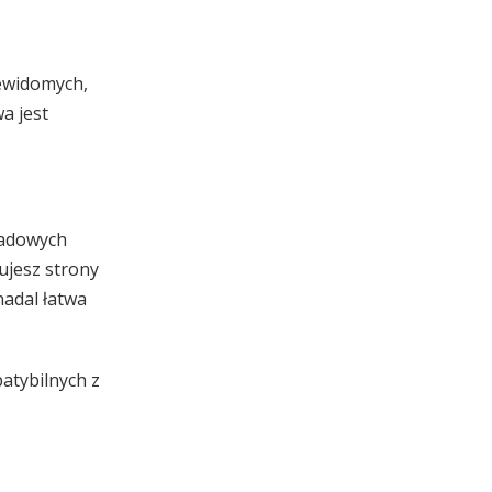
iewidomych,
a jest
kadowych
ujesz strony
nadal łatwa
atybilnych z