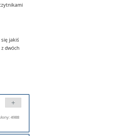
czytnikami
się jakiś
ć z dwóch
łony: 4988