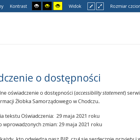
ny
Kontrast
Widok
Rozmiar czcion
czenie o dostępności
alne oświadczenie o dostępności (
accessibility statement
) serw
ormacji Żłobka Samorządowego w Chodczu..
ia tekstu Oświadczenia:
29 maja 2021 roku
io wprowadzonych zmian:
29 maja 2021 roku
ażdy, kto odwiedza nasz BIP, czuł się serdecznie przyjęty i 