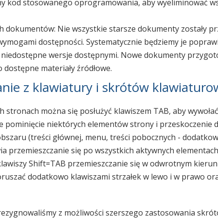
y kod stosowanego oprogramowania, aby wyeliminować wsz
h dokumentów: Nie wszystkie starsze dokumenty zostały 
wymogami dostępności. Systematycznie będziemy je poprawi
c niedostępne wersje dostępnymi. Nowe dokumenty przygo
o dostępne materiały źródłowe.
anie z klawiatury i skrótów klawiatur
ch stronach można się posłużyć klawiszem TAB, aby wywoła
e pominięcie niektórych elementów strony i przeskoczenie 
szaru (treści głównej, menu, treści pobocznych - dodatkowy
a przemieszczanie się po wszystkich aktywnych elementach 
lawiszy Shift=TAB przemieszczanie się w odwrotnym kieru
ruszać dodatkowo klawiszami strzałek w lewo i w prawo ora
rezygnowaliśmy z możliwości szerszego zastosowania skró