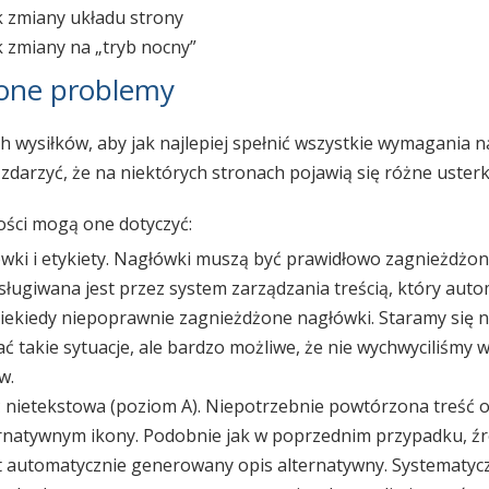
k zmiany układu strony
k zmiany na „tryb nocny”
one problemy
 wysiłków, aby jak najlepiej spełnić wszystkie wymagania 
 zdarzyć, że na niektórych stronach pojawią się różne usterk
ści mogą one dotyczyć:
ówki i etykiety. Nagłówki muszą być prawidłowo zagnieżdżo
sługiwana jest przez system zarządzania treścią, który aut
iekiedy niepoprawnie zagnieżdżone nagłówki. Staramy się n
ć takie sytuacje, ale bardzo możliwe, że nie wychwyciliśmy 
w.
ść nietekstowa (poziom A). Niepotrzebnie powtórzona treść
ernatywnym ikony. Podobnie jak w poprzednim przypadku, ź
st automatycznie generowany opis alternatywny. Systematyc