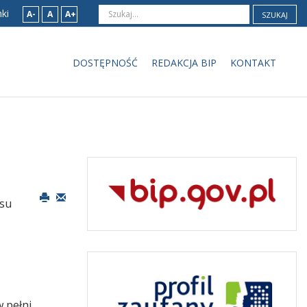
ki
A-
A
A+
SZUKAJ
DOSTĘPNOŚĆ
REDAKCJA BIP
KONTAKT
isu
w pełni