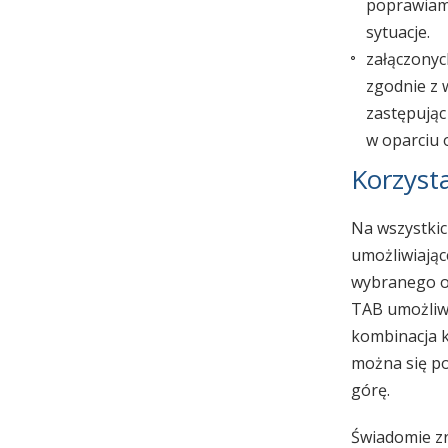
poprawiam
sytuacje.
załączonyc
zgodnie z 
zastępują
w oparciu 
Korzyst
Na wszystki
umożliwiając
wybranego ob
TAB umożliwi
kombinacja k
można się po
górę.
Świadomie z