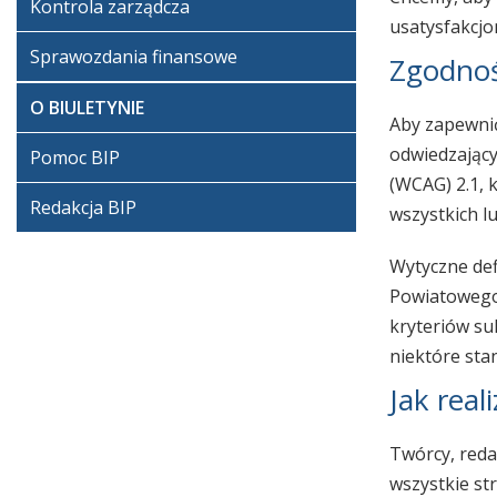
Kontrola zarządcza
usatysfakcj
Sprawozdania finansowe
Zgodnoś
O BIULETYNIE
Aby zapewnić
odwiedzający
Pomoc BIP
(WCAG) 2.1, k
Redakcja BIP
wszystkich lu
Wytyczne defi
Powiatowego 
kryteriów su
niektóre sta
Jak rea
Twórcy, reda
wszystkie st