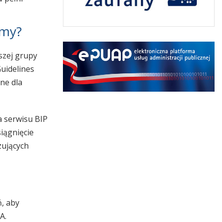
imy?
szej grupy
uidelines
pne dla
a serwisu BIP
iągnięcie
zujących
ń, aby
A.