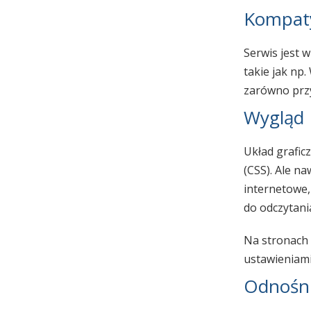
Kompaty
Serwis jest 
takie jak np
zarówno przy
Wygląd
Układ grafic
(CSS). Ale n
internetowe,
do odczytani
Na stronach 
ustawieniami
Odnośni